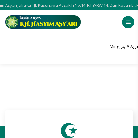
ari Jakarta - Jl. Rusunawa Pesakih No.14, RT.3/RW.14, Duri Kosambi, Kec
Minggu, 9 Agu