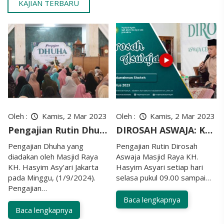
KAJIAN TERBARU
s, 2 Mar 2023
Oleh :
Kamis, 2 Mar 2023
Oleh :
Kamis
Pengajian Rutin Dhuha
DIROSAH ASWAJA: KH Abdurrahman Shoheh
uha yang
Pengajian Rutin Dirosah
Pengajian Dhuh
 Masjid Raya
Aswaja Masjid Raya KH.
diadakan oleh M
y’ari Jakarta
Hasyim Asyari setiap hari
KH. Hasyim Asy’
(1/9/2024).
selasa pukul 09.00 sampai…
pada Minggu, (1
Pengajian…
Baca lengkapnya
apnya
Baca lengkap