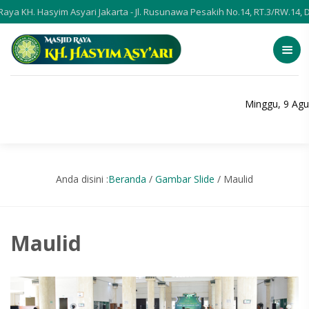
H. Hasyim Asyari Jakarta - Jl. Rusunawa Pesakih No.14, RT.3/RW.14, Duri
Minggu, 9 Agu
Anda disini :
Beranda
/
Gambar Slide
/
Maulid
Maulid