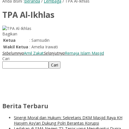
Anda disini :
Beranda
/
Lembaga
/
TPA Al-Ikhlas
TPA Al-Ikhlas
Bagikan
Ketua
:
Samsudin
Wakil Ketua
:
Amelia Irawati
Sebelumnya
Amil Zakat
Selanjutnya
Remaja Islam Masjid
Cari
Cari
Berita Terbaru
Sinergi Moral dan Hukum: Sekretaris DKM Masjid Raya KH
Hasyim Asy’ari Dukung Polri Berantas Korupsi
Ledakan di SMA Negeri 72: Teror yang Menghantui Dunia