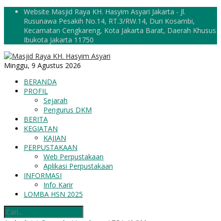
Website Masjid Raya KH. Hasyim Asyari Jakarta - Jl.
Rusunawa Pesakih No.14, RT.3/RW.14, Duri Kosambi,
Kecamatan Cengkareng, Kota Jakarta Barat, Daerah Khusus
Ibukota Jakarta 11750
Minggu, 9 Agustus 2026
BERANDA
PROFIL
Sejarah
Pengurus DKM
BERITA
KEGIATAN
KAJIAN
PERPUSTAKAAN
Web Perpustakaan
Aplikasi Perpustakaan
INFORMASI
Info Karir
LOMBA HSN 2025