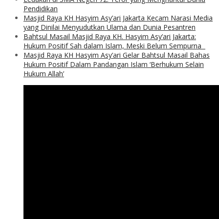
Pendidikan
Masjid Raya KH Hasyim Asy’ari Jakarta Kecam Narasi Media
yang Dinilai Menyudutkan Ulama dan Dunia Pesantren
Bahtsul Masail Masjid Raya KH. Hasyim Asy’ari Jakarta:
Hukum Positif Sah dalam Islam, Meski Belum Sempurna
Masjid Raya KH Hasyim Asy’ari Gelar Bahtsul Masail Bahas
Hukum Positif Dalam Pandangan Islam ‘Berhukum Selain
Hukum Allah’