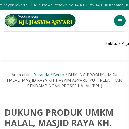
rta - Jl. Rusunawa Pesakih No.14, RT.3/RW.14, Duri Kosambi, Kecamatan Ce
Sabtu, 8 Ag
Anda disini :
Beranda
/
Berita
/
DUKUNG PRODUK UMKM
HALAL, MASJID RAYA KH. HASYIM ASY’ARI, IKUTI PELATIHAN
PENDAMPINGAN PROSES HALAL (PPH)
DUKUNG PRODUK UMKM
HALAL, MASJID RAYA KH.