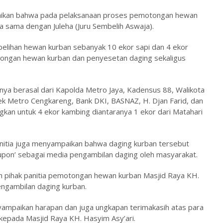
paikan bahwa pada pelaksanaan proses pemotongan hewan
ja sama dengan Juleha (Juru Sembelih Aswaja).
mbelihan hewan kurban sebanyak 10 ekor sapi dan 4 ekor
tongan hewan kurban dan penyesetan daging sekaligus
nya berasal dari Kapolda Metro Jaya, Kadensus 88, Walikota
ek Metro Cengkareng, Bank DKI, BASNAZ, H. Djan Farid, dan
kan untuk 4 ekor kambing diantaranya 1 ekor dari Matahari
anitia juga menyampaikan bahwa daging kurban tersebut
upon’ sebagai media pengambilan daging oleh masyarakat.
eh pihak panitia pemotongan hewan kurban Masjid Raya KH.
engambilan daging kurban.
yampaikan harapan dan juga ungkapan terimakasih atas para
epada Masjid Raya KH. Hasyim Asy’ari.