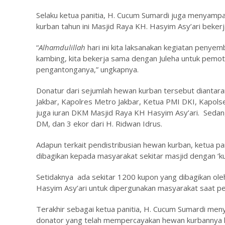
Selaku ketua panitia, H. Cucum Sumardi juga menyam
kurban tahun ini Masjid Raya KH. Hasyim Asy’ari beker
“
Alhamdulillah
hari ini kita laksanakan kegiatan penye
kambing, kita bekerja sama dengan Juleha untuk pemo
pengantonganya,” ungkapnya.
Donatur dari sejumlah hewan kurban tersebut diantara
Jakbar, Kapolres Metro Jakbar, Ketua PMI DKI, Kapols
juga iuran DKM Masjid Raya KH Hasyim Asy’ari. Sedang
DM, dan 3 ekor dari H. Ridwan Idrus.
Adapun terkait pendistribusian hewan kurban, ketua p
dibagikan kepada masyarakat sekitar masjid dengan ‘k
Setidaknya ada sekitar 1200 kupon yang dibagikan ol
Hasyim Asy’ari untuk dipergunakan masyarakat saat p
Terakhir sebagai ketua panitia, H. Cucum Sumardi men
donator yang telah mempercayakan hewan kurbannya k