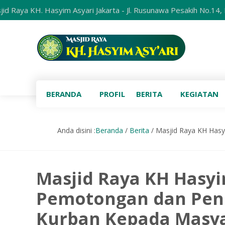
H. Hasyim Asyari Jakarta - Jl. Rusunawa Pesakih No.14, RT.3/RW
BERANDA
PROFIL
BERITA
KEGIATAN
Anda disini :
Beranda
/
Berita
/
Masjid Raya KH Hasy
Masjid Raya KH Hasyi
Pemotongan dan Pend
Kurban Kepada Masya