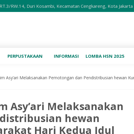
.14, Duri Kosambi, Kecamatan Cengkareng, Kota Jakarta Barat, D
PERPUSTAKAAN
INFORMASI
LOMBA HSN 2025
im Asy’ari Melaksanakan Pemotongan dan Pendistribusian hewan Ku
m Asy’ari Melaksanakan
istribusian hewan
rakat Hari Kedua Idul