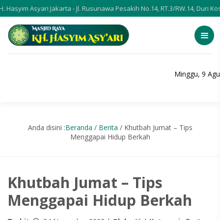
yim Asyari Jakarta - Jl. Rusunawa Pesakih No.14, RT.3/RW.14, Duri Kosam
Minggu, 9 Agu
Anda disini :
Beranda
/
Berita
/
Khutbah Jumat – Tips
Menggapai Hidup Berkah
Khutbah Jumat – Tips
Menggapai Hidup Berkah