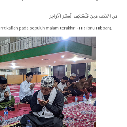
مَنِ اعْتَكَفَ مَعِيْ فَلْيَعْتَكِفَ الْعَشْرَ الْأَوَاخِرَ
eri’tikaflah pada sepuluh malam terakhir” (HR Ibnu Hibban).