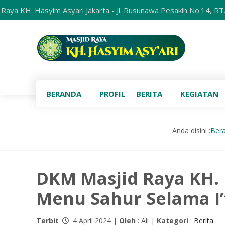
asyim Asyari Jakarta - Jl. Rusunawa Pesakih No.14, RT.3/RW.14,
BERANDA
PROFIL
BERITA
KEGIATAN
Anda disini :
Ber
DKM Masjid Raya KH. 
Menu Sahur Selama I’
Terbit
4 April 2024 |
Oleh
: Ali |
Kategori
:
Berita