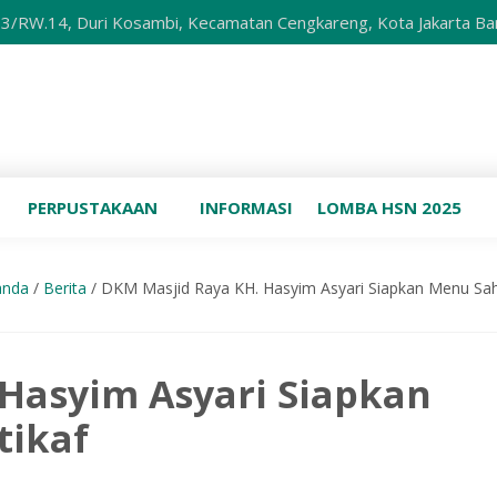
 Duri Kosambi, Kecamatan Cengkareng, Kota Jakarta Barat, Daera
PERPUSTAKAAN
INFORMASI
LOMBA HSN 2025
anda
/
Berita
/
DKM Masjid Raya KH. Hasyim Asyari Siapkan Menu Sahu
Hasyim Asyari Siapkan
tikaf