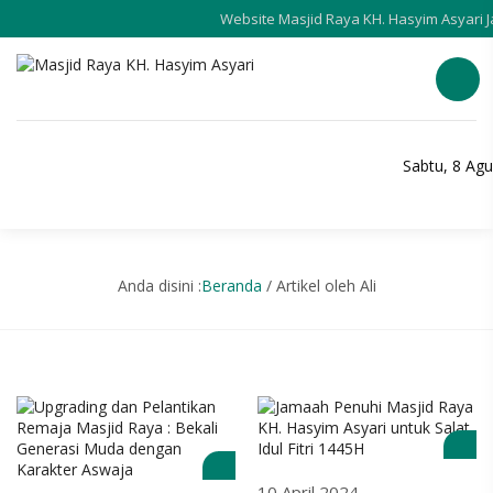
Website Masjid Raya KH. Hasyim Asyari J
Sabtu, 8 Ag
Anda disini :
Beranda
/
Artikel oleh Ali
10 April 2024